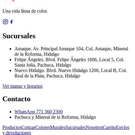
Una vida llena de color.
Sucursales
Amaque
.
Av. Principal Amaque 104, Col. Amaque
,
Mineral
de la Reforma, Hidalgo
Felipe Ángeles
.
Blvd. Felipe Ángeles 1606, Local 5, Col.
Santa Julia
,
Pachuca, Hidalgo
Nuevo Hidalgo
.
Blvd. Nuevo Hidalgo 1200, Local B, Col.
Real de la Plata
,
Pachuca, Hidalgo
Ver mapas y horarios
Contacto
WhatsApp
771 360 2300
Pachuca y Mineral de la Reforma, Hidalgo
Productos
Cotizar
Colores
Murales
Sucursales
Nosotros
Carrito
Envíos
y devoluciones