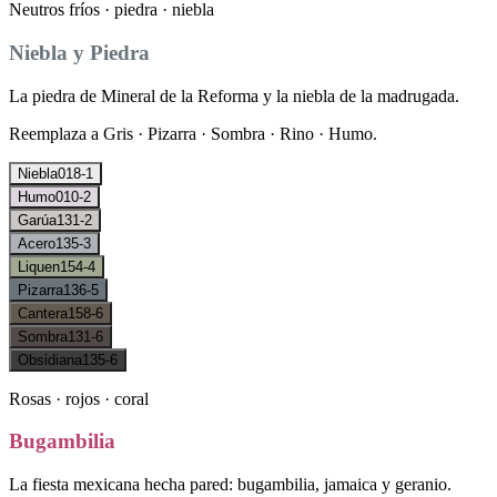
Neutros fríos · piedra · niebla
Niebla y Piedra
La piedra de Mineral de la Reforma y la niebla de la madrugada.
Reemplaza a
Gris · Pizarra · Sombra · Rino · Humo
.
Niebla
018-1
Humo
010-2
Garúa
131-2
Acero
135-3
Liquen
154-4
Pizarra
136-5
Cantera
158-6
Sombra
131-6
Obsidiana
135-6
Rosas · rojos · coral
Bugambilia
La fiesta mexicana hecha pared: bugambilia, jamaica y geranio.