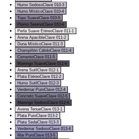
Humo Sedoso
Clave
010-3
Humo Místico
Clave
010-4
Topo Suave
Clave
010-5
Plomo Sereno
Clave
010-6
Perla Suave Etéreo
Clave
011-1
Arena Apacible
Clave
011-2
Duna Místico
Clave
011-3
Champiñón Cálido
Clave
011-4
Cemento
Clave
011-5
Marengo Suave
Clave
011-6
Arena Sutil
Clave
012-1
Plata Etéreo
Clave
012-2
Humo Sutil
Clave
012-3
Verdemar Puro
Clave
012-4
Concreto Suave
Clave
012-5
Marengo Sedoso
Clave
012-6
Avena Tenue
Clave
013-1
Plata Puro
Clave
013-2
Plata Seda
Clave
013-3
Verdemar Sedoso
Clave
013-4
Mar Puro
Clave
013-5