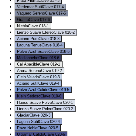
Plata Pluma
Clave
017-3
Verdemar Sutil
Clave
017-4
Vaquero Sereno
Clave
017-5
Grafito
Clave
017-6
Niebla
Clave
018-1
Lienzo Suave Etéreo
Clave
018-2
Aciano Puro
Clave
018-3
Laguna Tenue
Clave
018-4
Polvo Azul Suave
Clave
018-5
Medianoche
Clave
018-6
Cal Apacible
Clave
019-1
Arena Sereno
Clave
019-2
Cielo Velado
Clave
019-3
Aciano Sutil
Clave
019-4
Polvo Azul Cálido
Clave
019-5
Klein Sedoso
Clave
019-6
Hueso Suave Polvo
Clave
020-1
Lienzo Suave Polvo
Clave
020-2
Glaciar
Clave
020-3
Laguna Sutil
Clave
020-4
Pavo Noble
Clave
020-5
Ultramar Cálido
Clave
020-6