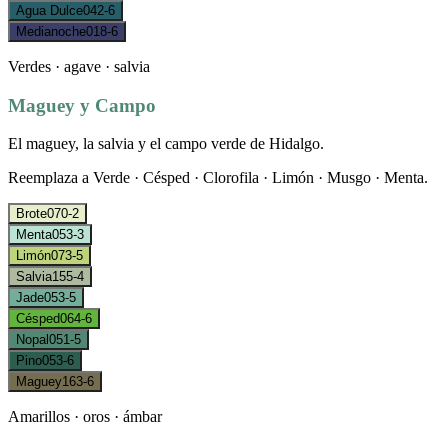
Agua Dulce
042-6
Medianoche
018-6
Verdes · agave · salvia
Maguey y Campo
El maguey, la salvia y el campo verde de Hidalgo.
Reemplaza a
Verde · Césped · Clorofila · Limón · Musgo · Menta
.
Brote
070-2
Menta
053-3
Limón
073-5
Salvia
155-4
Jade
053-5
Césped
064-6
Nopal
051-5
Pino
053-6
Maguey
163-6
Amarillos · oros · ámbar