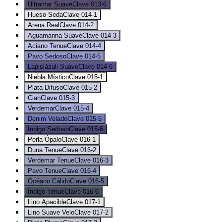
Ultramar Suave
Clave
013-6
Hueso Seda
Clave
014-1
Arena Real
Clave
014-2
Aguamarina Suave
Clave
014-3
Aciano Tenue
Clave
014-4
Pavo Sedoso
Clave
014-5
Lapislázuli Suave
Clave
014-6
Niebla Místico
Clave
015-1
Plata Difuso
Clave
015-2
Cian
Clave
015-3
Verdemar
Clave
015-4
Denim Velado
Clave
015-5
Índigo Sedoso
Clave
015-6
Perla Ópalo
Clave
016-1
Duna Tenue
Clave
016-2
Verdemar Tenue
Clave
016-3
Pavo Tenue
Clave
016-4
Océano Cálido
Clave
016-5
Índigo Tenue
Clave
016-6
Lino Apacible
Clave
017-1
Lino Suave Velo
Clave
017-2