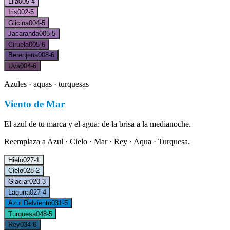
Lila
005-4
Iris
002-5
Glicina
004-5
Jacaranda
005-5
Ciruela
005-6
Berenjena
008-6
Uva
004-6
Azules · aquas · turquesas
Viento de Mar
El azul de tu marca y el agua: de la brisa a la medianoche.
Reemplaza a
Azul · Cielo · Mar · Rey · Aqua · Turquesa
.
Hielo
027-1
Cielo
028-2
Glaciar
020-3
Laguna
027-4
Azul Delviento
031-5
Turquesa
048-5
Rey
034-6