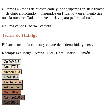
Curamos
63
tonos de nuestra carta y los agrupamos en siete relatos
—de claro a profundo— inspirados en Hidalgo y en el viento que
nos da nombre. Cada uno trae su clave para pedirlo tal cual.
Neutros cálidos · barro · cantera
Tierra de Hidalgo
El barro cocido, la cantera y el café de la tierra hidalguense.
Reemplaza a
Beige · Arena · Piel · Café · Barro · Crayón
.
Cal
OW-3-3
Nata
177-1
Arena
096-3
Lino
158-3
Cajeta
173-4
Adobe
169-4
Barro
105-6
Cántaro
186-5
Café
185-6