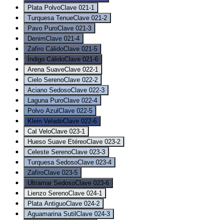
Plata Polvo
Clave
021-1
Turquesa Tenue
Clave
021-2
Pavo Puro
Clave
021-3
Denim
Clave
021-4
Zafiro Cálido
Clave
021-5
Índigo Cálido
Clave
021-6
Arena Suave
Clave
022-1
Cielo Sereno
Clave
022-2
Aciano Sedoso
Clave
022-3
Laguna Puro
Clave
022-4
Polvo Azul
Clave
022-5
Klein Velado
Clave
022-6
Cal Velo
Clave
023-1
Hueso Suave Etéreo
Clave
023-2
Celeste Sereno
Clave
023-3
Turquesa Sedoso
Clave
023-4
Zafiro
Clave
023-5
Ultramar Sedoso
Clave
023-6
Lienzo Sereno
Clave
024-1
Plata Antiguo
Clave
024-2
Aguamarina Sutil
Clave
024-3