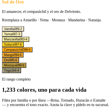
Sol de Oro
El amanecer, el cempasúchil y el oro de Delviento.
Reemplaza a
Amarillo · Yema · Mostaza · Mandarina · Naranja
.
Vainilla
089-2
Yema
087-3
Manzanilla
083-4
Solazo
087-6
Cempasúchil
098-6
Mango
094-6
Oro
095-6
Mostaza
089-6
Trigo
164-4
El rango completo
1,233 colores, uno para cada vida
Filtra por familia o por línea —Brisa, Tornado, Huracán o Esmalte
— y encuentra el tono exacto. Anota la clave y pídelo en tu sucursal.