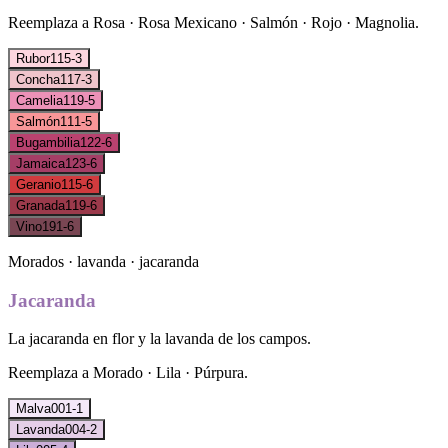
Reemplaza a
Rosa · Rosa Mexicano · Salmón · Rojo · Magnolia
.
Rubor
115-3
Concha
117-3
Camelia
119-5
Salmón
111-5
Bugambilia
122-6
Jamaica
123-6
Geranio
115-6
Granada
119-6
Vino
191-6
Morados · lavanda · jacaranda
Jacaranda
La jacaranda en flor y la lavanda de los campos.
Reemplaza a
Morado · Lila · Púrpura
.
Malva
001-1
Lavanda
004-2