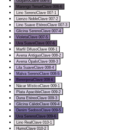
Guijarro
Clave
006-5
Marengo Tenue
Clave
006-6
Lino Sereno
Clave
007-1
Lienzo Noble
Clave
007-2
Lino Suave Etéreo
Clave
007-3
Glicina Sereno
Clave
007-4
Violeta
Clave
007-5
Uva Suave
Clave
007-6
Marfil Difuso
Clave
008-1
Avena Antiguo
Clave
008-2
Avena Ópalo
Clave
008-3
Lila Suave
Clave
008-4
Malva Sereno
Clave
008-5
Berenjena
Clave
008-6
Nácar Místico
Clave
009-1
Plata Apacible
Clave
009-2
Duna Etéreo
Clave
009-3
Glicina Cálido
Clave
009-4
Denim Sedoso
Clave
009-5
Uva Sereno
Clave
009-6
Lino Real
Clave
010-1
Humo
Clave
010-2