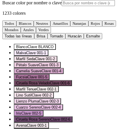
Buscar color por nombre o clave
1233
colores
Todos
Blancos
Neutros
Amarillos
Naranjas
Rojos
Rosas
Morados
Azules
Verdes
Todas las líneas
Brisa
Tornado
Huracán
Esmalte
Blanco
Clave
BLANCO
Malva
Clave
001-1
Marfil Seda
Clave
001-2
Pétalo Suave
Clave
001-3
Camelia Suave
Clave
001-4
Fucsia
Clave
001-5
Ciruela Rosa Velado
Clave
001-6
Marfil Tenue
Clave
002-1
Lino Sutil
Clave
002-2
Lienzo Pluma
Clave
002-3
Cuarzo Sereno
Clave
002-4
Iris
Clave
002-5
Ciruela Rosa Sereno
Clave
002-6
Avena
Clave
003-1