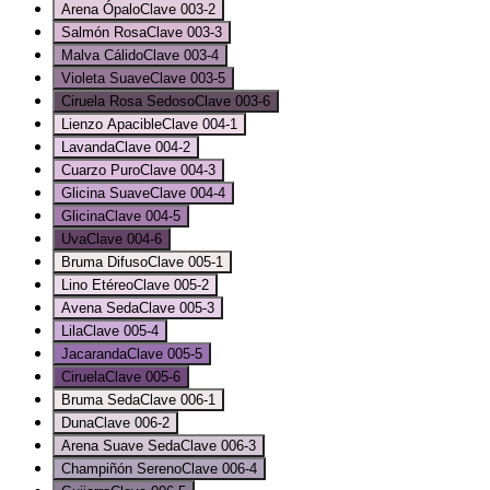
Arena Ópalo
Clave
003-2
Salmón Rosa
Clave
003-3
Malva Cálido
Clave
003-4
Violeta Suave
Clave
003-5
Ciruela Rosa Sedoso
Clave
003-6
Lienzo Apacible
Clave
004-1
Lavanda
Clave
004-2
Cuarzo Puro
Clave
004-3
Glicina Suave
Clave
004-4
Glicina
Clave
004-5
Uva
Clave
004-6
Bruma Difuso
Clave
005-1
Lino Etéreo
Clave
005-2
Avena Seda
Clave
005-3
Lila
Clave
005-4
Jacaranda
Clave
005-5
Ciruela
Clave
005-6
Bruma Seda
Clave
006-1
Duna
Clave
006-2
Arena Suave Seda
Clave
006-3
Champiñón Sereno
Clave
006-4